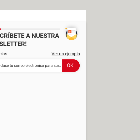
SCRÍBETE A NUESTRA
SLETTER!
cias
Ver un ejemplo