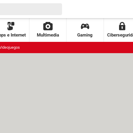
ps e Internet
Multimedia
Gaming
Cibersegurid
Videojuegos