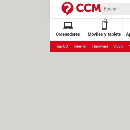
Ordenadores
Móviles y tablets
Ap
macOS
Internet
Hardware
Audio