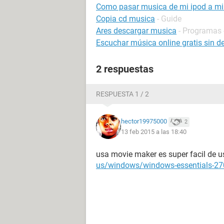
Como pasar musica de mi ipod a m
Copia cd musica
- Guide
Ares descargar musica
- Programas 
Escuchar música online gratis sin d
2 respuestas
RESPUESTA 1 / 2
hector19975000
2
13 feb 2015 a las 18:40
usa movie maker es super facil de 
us/windows/windows-essentials-2