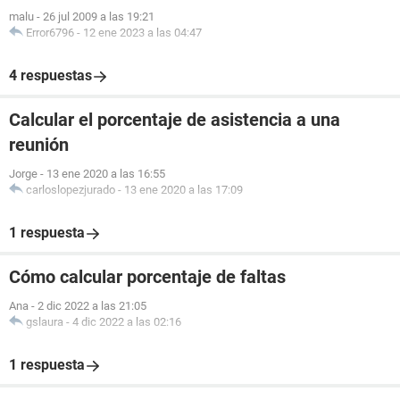
malu
-
26 jul 2009 a las 19:21
Error6796
-
12 ene 2023 a las 04:47
4 respuestas
Calcular el porcentaje de asistencia a una
reunión
Jorge
-
13 ene 2020 a las 16:55
carloslopezjurado
-
13 ene 2020 a las 17:09
1 respuesta
Cómo calcular porcentaje de faltas
Ana
-
2 dic 2022 a las 21:05
gslaura
-
4 dic 2022 a las 02:16
1 respuesta