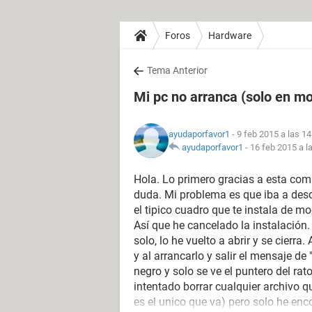
Foros
Hardware
Tema Anterior
Mi pc no arranca (solo en mo
ayudaporfavor1
- 9 feb 2015 a las 14
ayudaporfavor1
-
16 feb 2015 a l
Hola. Lo primero gracias a esta co
duda. Mi problema es que iba a desc
el tipico cuadro que te instala de 
Así que he cancelado la instalación
solo, lo he vuelto a abrir y se cierra
y al arrancarlo y salir el mensaje de
negro y solo se ve el puntero del ra
intentado borrar cualquier archivo 
es el unico que va) pero solo he en