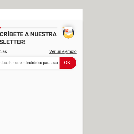
SCRÍBETE A NUESTRA
SLETTER!
cias
Ver un ejemplo