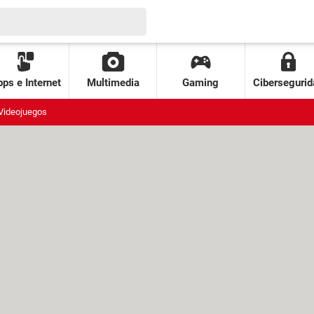
ps e Internet
Multimedia
Gaming
Cibersegurid
Videojuegos