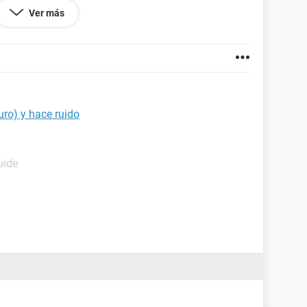
aso. El antivirus está desconectado y no puedo
Ver más
este predeterminado de windows (o algo de eso)
cha. Ayuda por favor!!
ro) y hace ruido
uide