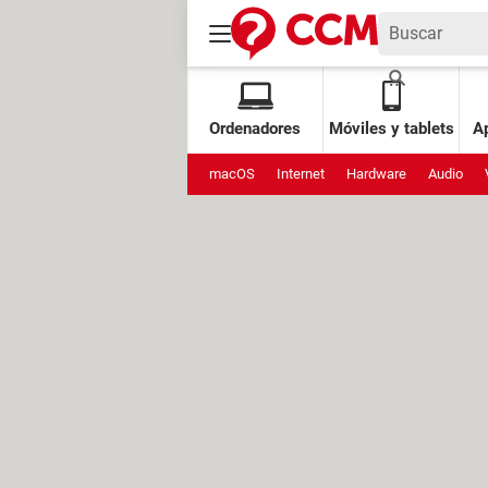
Ordenadores
Móviles y tablets
Ap
macOS
Internet
Hardware
Audio