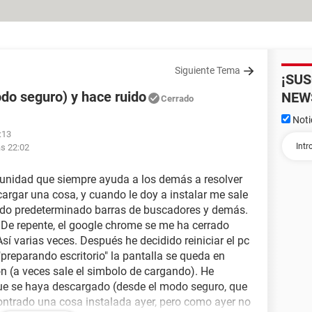
Siguiente Tema
¡SU
do seguro) y hace ruido
NEW
Cerrado
Noti
:13
as 22:02
munidad que siempre ayuda a los demás a resolver
argar una cosa, y cuando le doy a instalar me sale
modo predeterminado barras de buscadores y demás.
. De repente, el google chrome se me ha cerrado
. Así varias veces. Después he decidido reiniciar el pc
 "preparando escritorio" la pantalla se queda en
ton (a veces sale el simbolo de cargando). He
que se haya descargado (desde el modo seguro, que
contrado una cosa instalada ayer, pero como ayer no