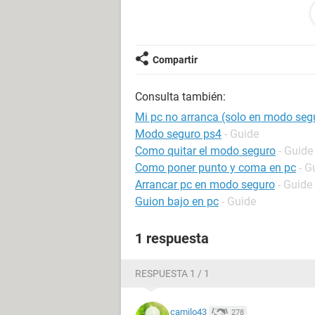
instale nada lo he borrado por si ac
conectarlo, y el modo de seguridad 
tampoco va ni puedo ponerlo en mar
Compartir
Consulta también:
Mi pc no arranca (solo en modo segu
Modo seguro ps4
- Guide
Como quitar el modo seguro
- Guide
Como poner punto y coma en pc
- G
Arrancar pc en modo seguro
- Guide
Guion bajo en pc
- Guide
1 respuesta
RESPUESTA 1 / 1
camilo43
278