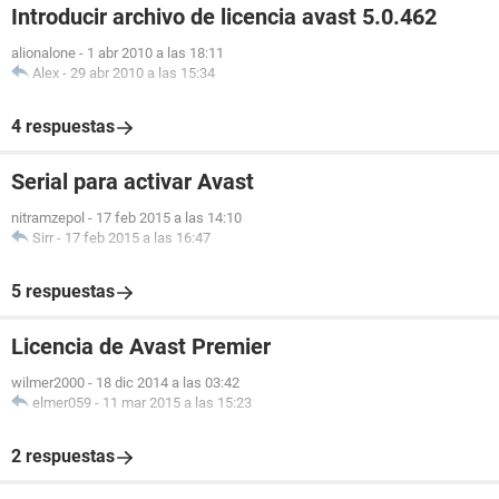
Introducir archivo de licencia avast 5.0.462
alionalone
-
1 abr 2010 a las 18:11
Alex
-
29 abr 2010 a las 15:34
4 respuestas
Serial para activar Avast
nitramzepol
-
17 feb 2015 a las 14:10
Sirr
-
17 feb 2015 a las 16:47
5 respuestas
Licencia de Avast Premier
wilmer2000
-
18 dic 2014 a las 03:42
elmer059
-
11 mar 2015 a las 15:23
2 respuestas