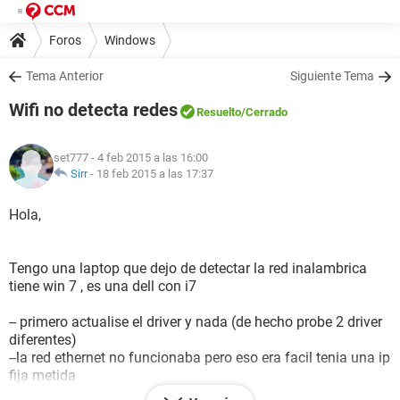
Foros
Windows
Tema Anterior
Siguiente Tema
Wifi no detecta redes
Resuelto
/Cerrado
set777
- 4 feb 2015 a las 16:00
Sirr
-
18 feb 2015 a las 17:37
Hola,
Tengo una laptop que dejo de detectar la red inalambrica
tiene win 7 , es una dell con i7
-- primero actualise el driver y nada (de hecho probe 2 driver
diferentes)
--la red ethernet no funcionaba pero eso era facil tenia una ip
fija metida
--el router esta bien porque hay otra laptop pegadas