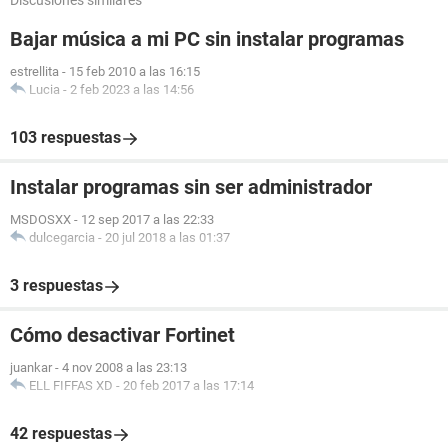
Discusiones similares
Bajar música a mi PC sin instalar programas
estrellita
-
15 feb 2010 a las 16:15
Lucia
-
2 feb 2023 a las 14:56
103 respuestas
Instalar programas sin ser administrador
MSDOSXX
-
12 sep 2017 a las 22:33
dulcegarcia
-
20 jul 2018 a las 01:37
3 respuestas
Cómo desactivar Fortinet
juankar
-
4 nov 2008 a las 23:13
ELL FIFFAS XD
-
20 feb 2017 a las 17:14
42 respuestas