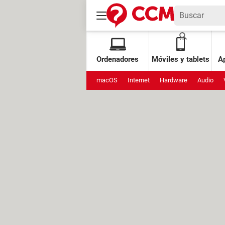
Ordenadores
Móviles y tablets
Ap
macOS
Internet
Hardware
Audio