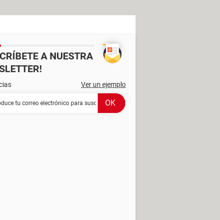
SCRÍBETE A NUESTRA
SLETTER!
cias
Ver un ejemplo