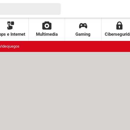
ps e Internet
Multimedia
Gaming
Cibersegurid
Videojuegos