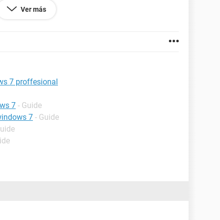
.
Ver más
s 7 proffesional
ows 7
- Guide
 windows 7
- Guide
Guide
ide