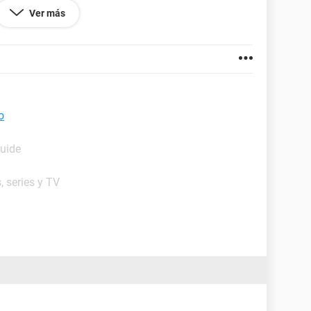
yo , ahora les dejo un screen con las temperaturas y
Ver más
o
Guide
, series y TV