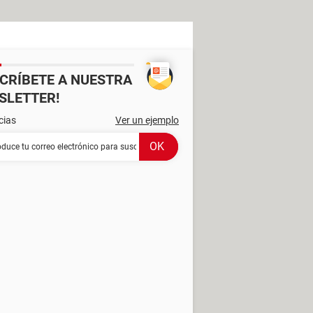
SCRÍBETE A NUESTRA
SLETTER!
cias
Ver un ejemplo