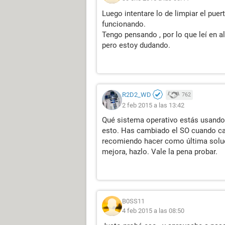
Luego intentare lo de limpiar el puer
funcionando.
Tengo pensando , por lo que leí en a
pero estoy dudando.
R2D2_WD
762
2 feb 2015 a las 13:42
Qué sistema operativo estás usando
esto. Has cambiado el SO cuando ca
recomiendo hacer como última soluc
mejora, hazlo. Vale la pena probar.
B0SS11
4 feb 2015 a las 08:50