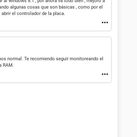
r al windows 8.1 , por ahora va todo bien , mejoro a
stando algunas cosas que son básicas , como por el
abrir el controlador de la placa.
os normal. Te recomiendo seguir monitoreando el
ia RAM.