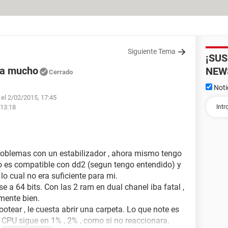
Siguiente Tema
¡SU
lda mucho
NEW
Cerrado
Noti
 el 2/02/2015, 17:45
 13:18
oblemas con un estabilizador , ahora mismo tengo
o es compatible con dd2 (segun tengo entendido) y
lo cual no era suficiente para mi.
a 64 bits. Con las 2 ram en dual chanel iba fatal ,
mente bien.
otear , le cuesta abrir una carpeta. Lo que note es
 CPU sigue en 1% , 2% , como si no reaccionara.