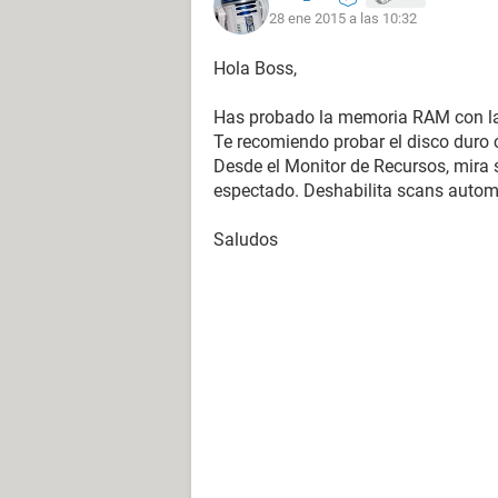
28 ene 2015 a las 10:32
Hola Boss,
Has probado la memoria RAM con la
Te recomiendo probar el disco duro c
Desde el Monitor de Recursos, mira
espectado. Deshabilita scans automát
Desde ya muchas gracias ! suerte !
Saludos