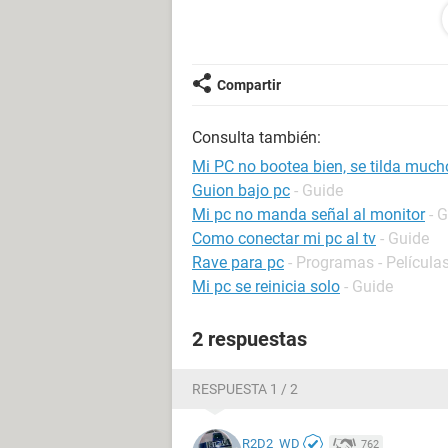
Las temperaturas están bien pienso 
mi hardware.
Compartir
Consulta también:
Mi PC no bootea bien, se tilda much
Guion bajo pc
- Guide
Mi pc no manda señal al monitor
- 
Como conectar mi pc al tv
- Guide
Rave para pc
- Programas - Películas
Mi pc se reinicia solo
- Guide
2 respuestas
RESPUESTA 1 / 2
R2D2_WD
762