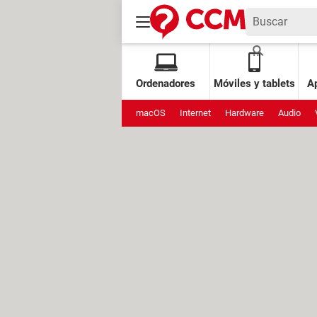
Ordenadores
Móviles y tablets
Ap
macOS
Internet
Hardware
Audio