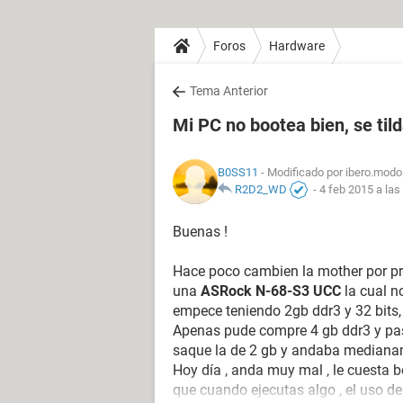
Foros
Hardware
Tema Anterior
Mi PC no bootea bien, se ti
B0SS11
- Modificado por ibero.modo
R2D2_WD
-
4 feb 2015 a las
Buenas !
Hace poco cambien la mother por pr
una
ASRock N-68-S3 UCC
la cual n
empece teniendo 2gb ddr3 y 32 bits, 
Apenas pude compre 4 gb ddr3 y pase 
saque la de 2 gb y andaba mediana
Hoy día , anda muy mal , le cuesta bo
que cuando ejecutas algo , el uso de