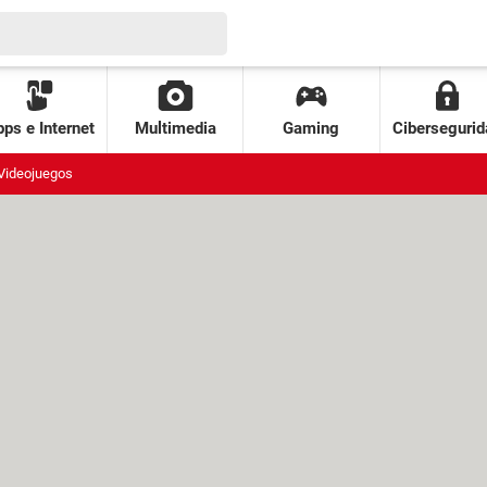
ps e Internet
Multimedia
Gaming
Cibersegurid
Videojuegos