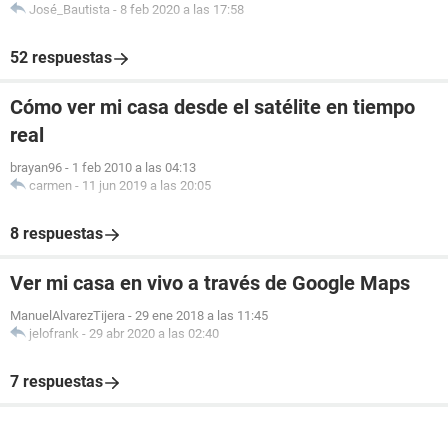
José_Bautista
-
8 feb 2020 a las 17:58
52 respuestas
Cómo ver mi casa desde el satélite en tiempo
real
brayan96
-
1 feb 2010 a las 04:13
carmen
-
11 jun 2019 a las 20:05
8 respuestas
Ver mi casa en vivo a través de Google Maps
ManuelAlvarezTijera
-
29 ene 2018 a las 11:45
jelofrank
-
29 abr 2020 a las 02:40
7 respuestas