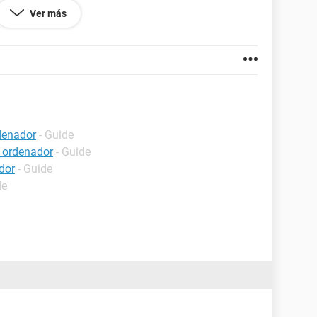
a lo e puesto en modo seguro en modo depuración
Ver más
ro que me orienteis un poco gracias a todos los que
denador
- Guide
 ordenador
- Guide
dor
- Guide
de