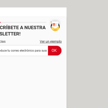
SCRÍBETE A NUESTRA
SLETTER!
cias
Ver un ejemplo