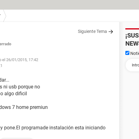
7
Siguiente Tema
¡SU
NEW
errado
Noti
o el 26/01/2015, 17:42
21
ar...
's ni usb porque no
 algo dificil
indows 7 home premiun
 y pone.El programade instalación esta iniciando