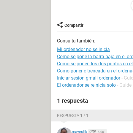
4.y hay se queda y me tiene loco y
yoquese las
cosas que le e echo ya por eso quie
intenteis ayudarme
Compartir
Consulta también:
Mi ordenador no se inicia
Como se pone la barra baja en el or
Como se ponen los dos puntos en el
Como poner c trencada en el ordena
Iniciar sesion gmail ordenador
- Gui
El ordenador se reinicia solo
- Guide
1 respuesta
RESPUESTA 1 / 1
mayestik
5.001