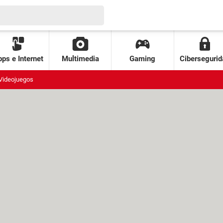
ps e Internet
Multimedia
Gaming
Cibersegurid
Videojuegos