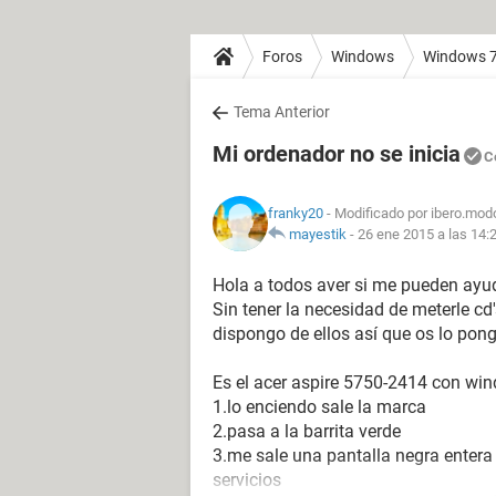
Foros
Windows
Windows 
Tema Anterior
Mi ordenador no se inicia
C
franky20
- Modificado por ibero.mod
mayestik
-
26 ene 2015 a las 14:
Hola a todos aver si me pueden ayud
Sin tener la necesidad de meterle cd
dispongo de ellos así que os lo pongo
Es el acer aspire 5750-2414 con w
1.lo enciendo sale la marca
2.pasa a la barrita verde
3.me sale una pantalla negra entera
servicios