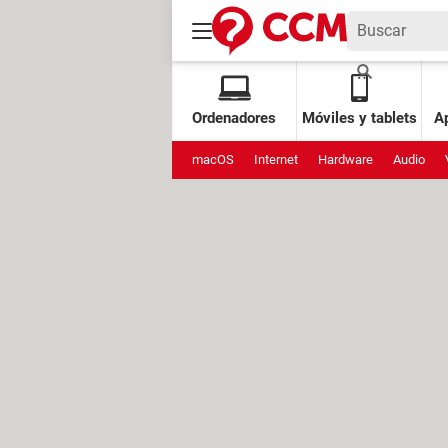
Ordenadores
Móviles y tablets
Ap
macOS
Internet
Hardware
Audio