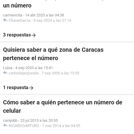
un número
carmencita
-
14 abr 2020 a las 04:38
ChaneGarcia
-
9 sep 2024 a las 01:14
3 respuestas
Quisiera saber a qué zona de Caracas
pertenece el número
Luisa
-
4 sep 2020 a las 15:41
carloslopezjurado
-
7 sep 2020 a las 13:55
1 respuesta
Cómo saber a quién pertenece un número de
celular
canijobb
-
23 jul 2013 a las 20:55
RICARDOARTURO
-
1 mar 2014 a las 04:55