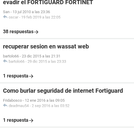
evadir el FORTIGUARD FORTINET
San
-
13 jul 2010 a las 23:36
oscar
-
19 feb 2019 a las 22:05
38 respuestas
recuperar sesion en wassat web
bartolo66
-
23 dic 2015 a las 21:31
bartolo66
-
29 dic 2015 a las 23:33
1 respuesta
Como burlar seguridad de internet Fortiguard
Fridabosco
-
12 ene 2016 a las 09:05
deadmau54
-
2 sep 2016 a las 03:52
1 respuesta