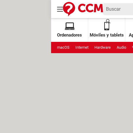
Ordenadores
Móviles y tablets
Ap
macOS
Internet
Hardware
Audio