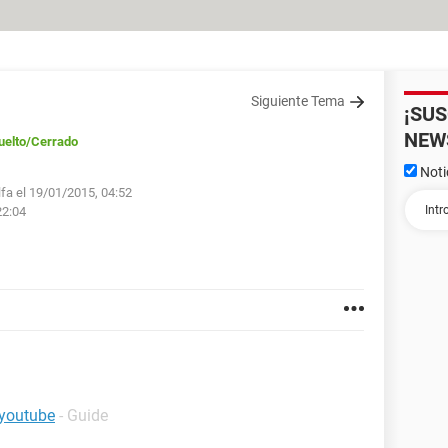
Siguiente Tema
¡SU
NEW
uelto
/Cerrado
Noti
lfa el 19/01/2015, 04:52
22:04
 youtube
- Guide