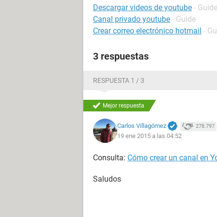
Descargar videos de youtube
- Guid
Canal privado youtube
- Guide
Crear correo electrónico hotmail
- Gu
3 respuestas
RESPUESTA 1 / 3
Mejor respuesta
Carlos Villagómez
278.797
19 ene 2015 a las 04:52
Consulta:
Cómo crear un canal en 
Saludos