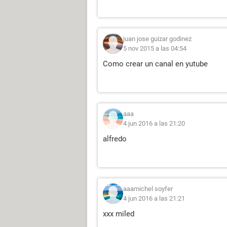
juan jose guizar godinez
5 nov 2015 a las 04:54
Como crear un canal en yutube
aaa
4 jun 2016 a las 21:20
alfredo
aaamichel soyfer
4 jun 2016 a las 21:21
xxx miled