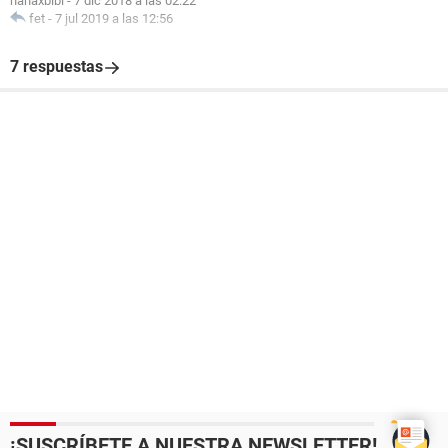
hanaxbibi
-
7 dic 2018 a las 02:22
fet
-
7 jul 2019 a las 12:56
7 respuestas
¡SUSCRÍBETE A NUESTRA NEWSLETTER!