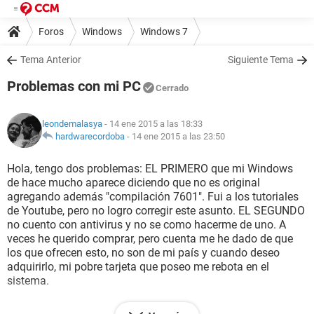
Foros
Windows
Windows 7
Tema Anterior
Siguiente Tema
Problemas con mi PC
Cerrado
leondemalasya
- 14 ene 2015 a las 18:33
hardwarecordoba
-
14 ene 2015 a las 23:50
Hola, tengo dos problemas: EL PRIMERO que mi Windows
de hace mucho aparece diciendo que no es original
agregando además "compilación 7601". Fui a los tutoriales
de Youtube, pero no logro corregir este asunto. EL SEGUNDO
no cuento con antivirus y no se como hacerme de uno. A
veces he querido comprar, pero cuenta me he dado de que
los que ofrecen esto, no son de mi país y cuando deseo
adquirirlo, mi pobre tarjeta que poseo me rebota en el
sistema.
Bueno espero vuestra/s respuesta al respecto, de antemano