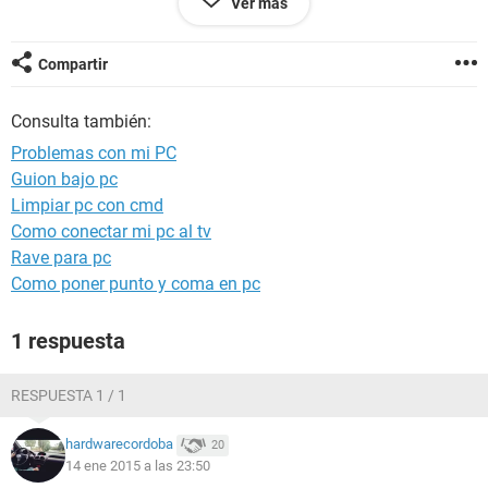
Ver más
agradecida por molestias tomadas.
LEONDEMALASYA
Compartir
Consulta también:
Problemas con mi PC
Guion bajo pc
Limpiar pc con cmd
Como conectar mi pc al tv
Rave para pc
Como poner punto y coma en pc
1 respuesta
RESPUESTA 1 / 1
hardwarecordoba
20
14 ene 2015 a las 23:50