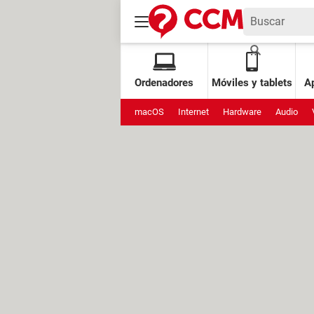
Ordenadores
Móviles y tablets
Ap
macOS
Internet
Hardware
Audio