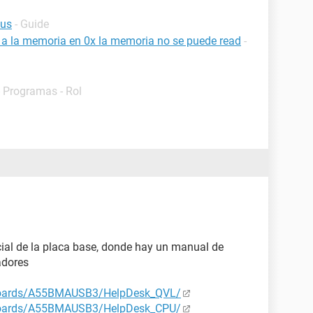
sus
- Guide
a a la memoria en 0x la memoria no se puede read
-
- Programas - Rol
cial de la placa base, donde hay un manual de
adores
boards/A55BMAUSB3/HelpDesk_QVL/
boards/A55BMAUSB3/HelpDesk_CPU/