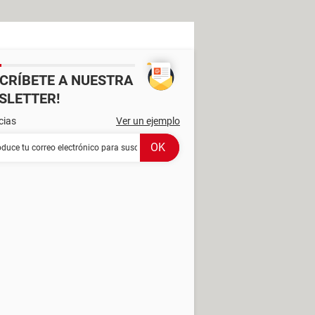
SCRÍBETE A NUESTRA
SLETTER!
cias
Ver un ejemplo