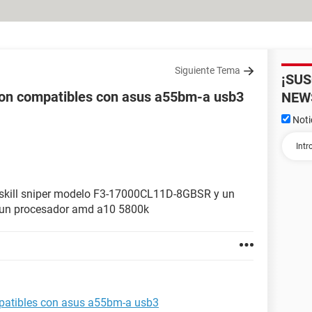
Siguiente Tema
¡SU
son compatibles con asus a55bm-a usb3
NEW
Noti
 gskill sniper modelo F3-17000CL11D-8GBSR y un
un procesador amd a10 5800k
mpatibles con asus a55bm-a usb3