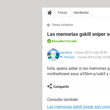
Foros
Hardware
Tema Anterior
Las memorias gskill sniper 
Resuelto
/Cerrado
juanaboy
- 14 ene 2015 a las 05:52
SirCaos
-
14 ene 2015 a las 12:35
hola, queria saber si las memorias
motherboard asus a55bm-a/usb3 y 
Compartir
Consulta también:
Las memorias gskill sniper son co