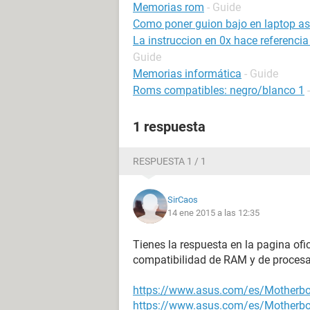
Memorias rom
- Guide
Como poner guion bajo en laptop a
La instruccion en 0x hace referenci
Guide
Memorias informática
- Guide
Roms compatibles: negro/blanco 1
1 respuesta
RESPUESTA 1 / 1
SirCaos
14 ene 2015 a las 12:35
Tienes la respuesta en la pagina ofi
compatibilidad de RAM y de proces
https://www.asus.com/es/Mother
https://www.asus.com/es/Mother