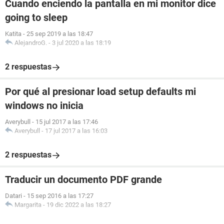
Cuando enciendo la pantalla en mi monitor dice
going to sleep
Katita
-
25 sep 2019 a las 18:47
AlejandroG.
-
3 jul 2020 a las 18:19
2 respuestas
Por qué al presionar load setup defaults mi
windows no inicia
Averybull
-
15 jul 2017 a las 17:46
Averybull
-
17 jul 2017 a las 16:03
2 respuestas
Traducir un documento PDF grande
Datari
-
15 sep 2016 a las 17:27
Margarita
-
19 dic 2022 a las 18:27