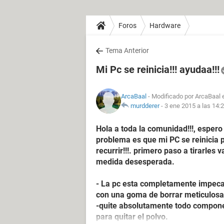
Foros
Hardware
Tema Anterior
Mi Pc se reinicia!!! ayudaa!!!
ArcaBaal
- Modificado por ArcaBaal 
murdderer
-
3 ene 2015 a las 14:
Hola a toda la comunidad!!!, esper
problema es que mi PC se reinicia 
recurrir!!!. primero paso a tirarles 
medida desesperada.
- La pc esta completamente impecable
con una goma de borrar meticulosa
-quite absolutamente todo componen
para quitar el polvo.