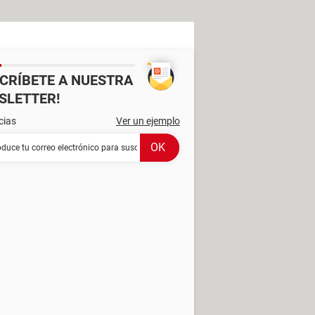
SCRÍBETE A NUESTRA
SLETTER!
cias
Ver un ejemplo