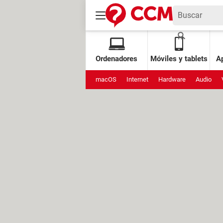
Ordenadores
Móviles y tablets
Ap
macOS
Internet
Hardware
Audio