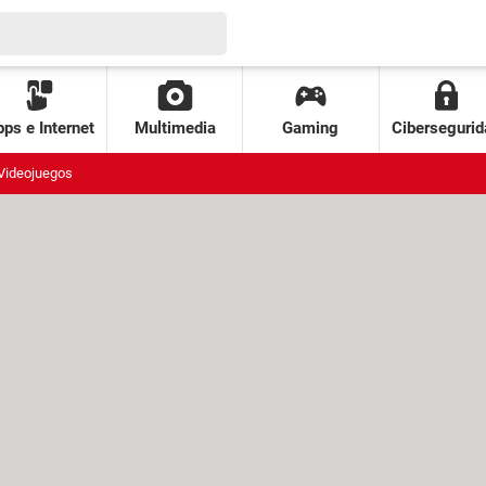
ps e Internet
Multimedia
Gaming
Cibersegurid
Videojuegos