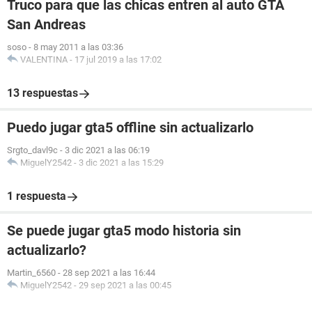
Truco para que las chicas entren al auto GTA
San Andreas
soso
-
8 may 2011 a las 03:36
VALENTINA
-
17 jul 2019 a las 17:02
13 respuestas
Puedo jugar gta5 offline sin actualizarlo
Srgto_davl9c
-
3 dic 2021 a las 06:19
MiguelY2542
-
3 dic 2021 a las 15:29
1 respuesta
Se puede jugar gta5 modo historia sin
actualizarlo?
Martin_6560
-
28 sep 2021 a las 16:44
MiguelY2542
-
29 sep 2021 a las 00:45