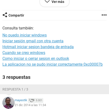
Ver más
Ni siquiera se llega a iniciar windows. ¿Que podría ser?
¿Alguna manera de poder iniciarla?
Compartir
Es la segunda vez que me pasa, hace una semana vinieron a
formatearon por que no sabían como arreglarla. Espero
Consulta también:
ustedes puedan darme una ayuda.
No puedo iniciar windows
Postada:
No puedo 'repararla' con el disco de windows 7.
Iniciar sesión gmail con otra cuenta
Hotmail iniciar sesion bandeja de entrada
Muchas gracias
Cuando se creo windows
Como iniciar o cerrar sesion en outlook
La aplicacion no se pudo iniciar correctamente 0xc00007b
3 respuestas
RESPUESTA 1 / 3
mayestik
5.001
21 dic 2014 a las 11:34