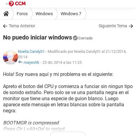
Foros
Windows
Windows 7
Tema Anterior
Siguiente Tema
No puedo iniciar windows
Cerrado
Noelia.Candy01
- Modificado por Noelia.Candy01 el 21/12/2014,
05:14
mayestik
-
23 dic 2014 a las 11:25
Hola! Soy nueva aquí y mi problema es el siguiente:
Apreto el boton del CPU y comienza a funciar sin ningun tipo
de sonido extraño. Pero solo se ve una pantalla negra en el
monitor que tiene una especie de guion blanco. Luego
aparece este mensaje en letras blancas sobre la pantalla
negra:
BOOTMGR is compressed
Press Ctr L+Alt+Del to restart