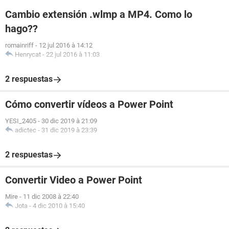
Cambio extensión .wlmp a MP4. Como lo
hago??
romainriff
-
12 jul 2016 à 14:12
Henrycat
-
22 jul 2016 à 11:03
2 respuestas
Cómo convertir vídeos a Power Point
YESI_2405
-
30 dic 2019 à 21:09
adictec
-
31 dic 2019 à 23:39
2 respuestas
Convertir Video a Power Point
Mire
-
11 dic 2008 à 22:40
Jota
-
4 dic 2010 à 15:40