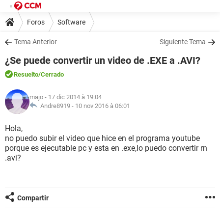
Foros
Software
Tema Anterior
Siguiente Tema
¿Se puede convertir un video de .EXE a .AVI?
Resuelto
/Cerrado
majo
- 17 dic 2014 à 19:04
Andre8919 -
10 nov 2016 à 06:01
Hola,
no puedo subir el video que hice en el programa youtube
porque es ejecutable pc y esta en .exe,lo puedo convertir rn
.avi?
Compartir