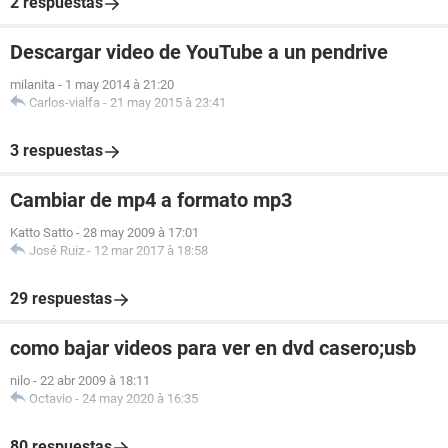
2 respuestas
Descargar video de YouTube a un pendrive
milanita
-
1 may 2014 à 21:20
Carlos-vialfa
-
21 may 2015 à 23:41
3 respuestas
Cambiar de mp4 a formato mp3
Katto Satto
-
28 may 2009 à 17:01
José Ruiz
-
12 mar 2017 à 18:58
29 respuestas
como bajar videos para ver en dvd casero;usb
nilo
-
22 abr 2009 à 18:11
Octavio
-
24 may 2020 à 16:35
80 respuestas