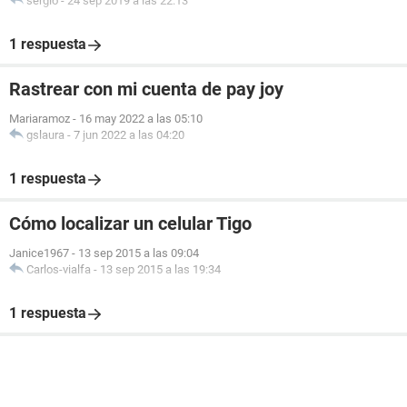
sergio
-
24 sep 2019 a las 22:13
1 respuesta
Rastrear con mi cuenta de pay joy
Mariaramoz
-
16 may 2022 a las 05:10
gslaura
-
7 jun 2022 a las 04:20
1 respuesta
Cómo localizar un celular Tigo
Janice1967
-
13 sep 2015 a las 09:04
Carlos-vialfa
-
13 sep 2015 a las 19:34
1 respuesta