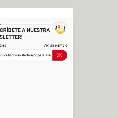
SCRÍBETE A NUESTRA
SLETTER!
cias
Ver un ejemplo