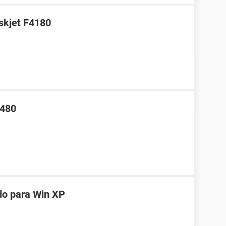
skjet F4180
4480
do para Win XP