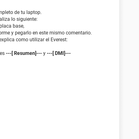
pleto de tu laptop.
liza lo siguiente:
 placa base,
nforme y pegarlo en este mismo comentario.
explica como utilizar el Everest:
nes
---[ Resumen]---
y
---[ DMI]---