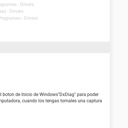
ogramas - Drivers
as - Drivers
Programas - Drivers
el boton de Inicio de Windows"DxDiag" para poder
omputadora, cuando los tengas tomales una captura