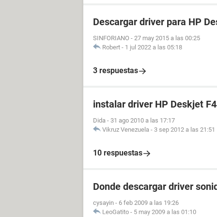
Descargar driver para HP De
SINFORIANO
-
27 may 2015 a las 00:25
Robert
-
1 jul 2022 a las 05:18
3 respuestas
instalar driver HP Deskjet F
Dida
-
31 ago 2010 a las 17:17
Vikruz Venezuela
-
3 sep 2012 a las 21:51
10 respuestas
Donde descargar driver soni
cysayin
-
6 feb 2009 a las 19:26
LeoGatito
-
5 may 2009 a las 01:10