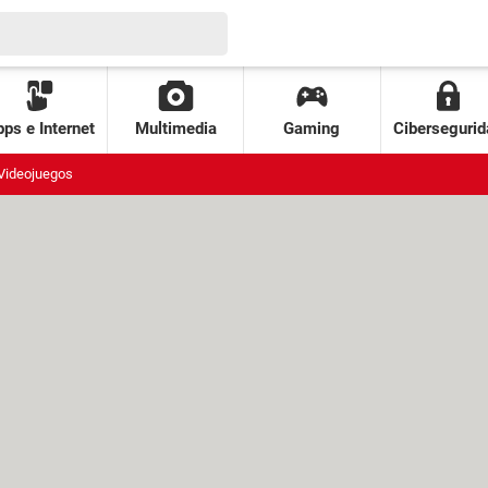
ps e Internet
Multimedia
Gaming
Cibersegurid
Videojuegos