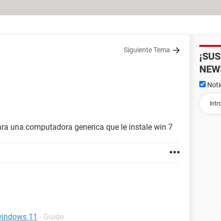
Siguiente Tema
¡SU
NEW
Noti
para una computadora generica que le instale win 7
 windows 11
- Guide