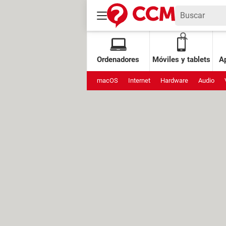
Ordenadores
Móviles y tablets
Ap
macOS
Internet
Hardware
Audio