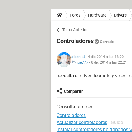
Foros
Hardware
Drivers
Tema Anterior
Controladores
Cerrado
albersat
- 4 dic 2014 a las 18:20
joe777
-
8 dic 2014 a las 22:21
necesito el driver de audio y video 
Compartir
Consulta también:
Controladores
Actualizar controladores
- Guide
Instalar controladores no firmados