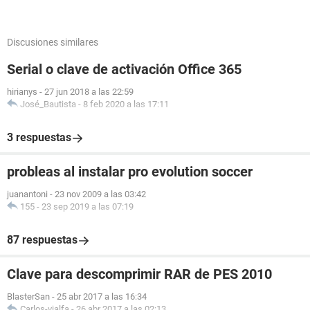
Discusiones similares
Serial o clave de activación Office 365
hirianys
-
27 jun 2018 a las 22:59
José_Bautista
-
8 feb 2020 a las 17:11
3 respuestas
probleas al instalar pro evolution soccer
juanantoni
-
23 nov 2009 a las 03:42
155
-
23 sep 2019 a las 07:19
87 respuestas
Clave para descomprimir RAR de PES 2010
BlasterSan
-
25 abr 2017 a las 16:34
Carlos-vialfa
-
26 abr 2017 a las 02:13