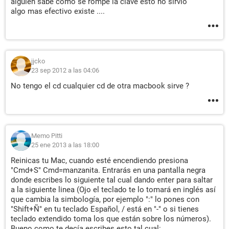
alguien sabe como se rompe la clave esto no sirvio
algo mas efectivo existe ....
jjcko
23 sep 2012 a las 04:06
No tengo el cd cualquier cd de otra macbook sirve ?
Memo Pitti
25 ene 2013 a las 18:00
Reinicas tu Mac, cuando esté encendiendo presiona
"Cmd+S" Cmd=manzanita. Entrarás en una pantalla negra
donde escribes lo siguiente tal cual dando enter para saltar
a la siguiente linea (Ojo el teclado te lo tomará en inglés así
que cambia la simbología, por ejemplo ":" lo pones con
"Shift+Ñ" en tu teclado Español, / está en "-" o si tienes
teclado extendido toma los que están sobre los números).
Bueno como te decía escribes esto tal cual: