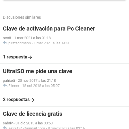
Discusiones similares
Clave de activación para Pc Cleaner
scott
-
1 mar 2021 a las 01:18
piratacrimson
-
1 mar 2021 a las 14:30
1 respuesta
UltraISO me pide una clave
patriadi
-
20 nov 2017 a las 21:18
Eliener
-
18 oct 2018 a las 05:07
2 respuestas
Clave de licencia gratis
sabriv
-
31 dic 2015 a las 03:53
se391347@gmail.com
-
8 may 2020 a las 03:16