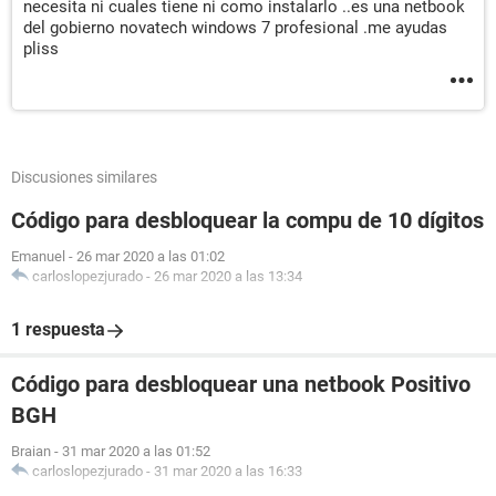
necesita ni cuales tiene ni como instalarlo ..es una netbook
del gobierno novatech windows 7 profesional .me ayudas
pliss
Discusiones similares
Código para desbloquear la compu de 10 dígitos
Emanuel
-
26 mar 2020 a las 01:02
carloslopezjurado
-
26 mar 2020 a las 13:34
1 respuesta
Código para desbloquear una netbook Positivo
BGH
Braian
-
31 mar 2020 a las 01:52
carloslopezjurado
-
31 mar 2020 a las 16:33