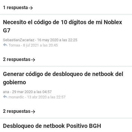
1 respuesta
Necesito el código de 10 dígitos de mi Noblex
G7
SebastianZacariaz
-
16 may 2020 a las 22:25
Tomaa
-
8 jul 2021 a las 20:45
2 respuestas
Generar código de desbloqueo de netbook del
gobierno
ana
-
29 mar 2020 a las 04:57
monardic
-
13 abr 2020 a las 22:57
2 respuestas
Desbloqueo de netbook Positivo BGH