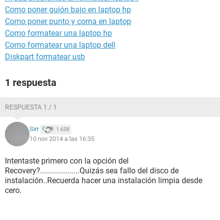
Como poner guión bajo en laptop hp
Como poner punto y coma en laptop
Como formatear una laptop hp
Como formatear una laptop dell
Diskpart formatear usb
1 respuesta
RESPUESTA 1 / 1
Sirr
1.658
10 nov 2014 a las 16:35
Intentaste primero con la opción del
Recovery?....................Quizás sea fallo del disco de
instalación..Recuerda hacer una instalación limpia desde
cero.