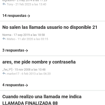
elgrauino
-
2 may 2014 a las 17:23
Tony
-
21 feb 2023 a las 13:40
14 respuestas
No salen las llamada usuario no disponible 21
Norma
-
17 sep 2019 a las 18:58
Mateo
-
11 abr 2020 a las 03:15
3 respuestas
ares, me pide nombre y contraseña
,,fer,,!!*]
-
15 nov 2008 a las 10:48
marlon17
-
6 feb 2013 a las 06:20
4 respuestas
Cuando realizo una llamada me indica
LLAMADA FINALIZADA 88