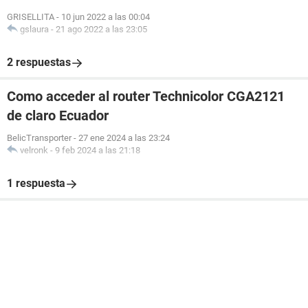
GRISELLITA
-
10 jun 2022 a las 00:04
gslaura
-
21 ago 2022 a las 23:05
2 respuestas
Como acceder al router Technicolor CGA2121
de claro Ecuador
BelicTransporter
-
27 ene 2024 a las 23:24
velronk
-
9 feb 2024 a las 21:18
1 respuesta