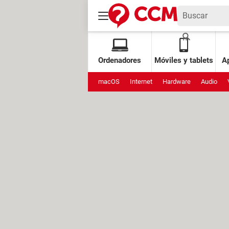
Ordenadores
Móviles y tablets
Ap
macOS
Internet
Hardware
Audio