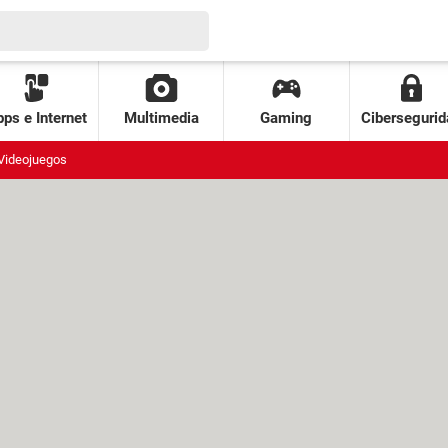
ps e Internet
Multimedia
Gaming
Cibersegurid
Videojuegos