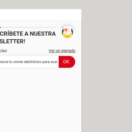
SCRÍBETE A NUESTRA
SLETTER!
cias
Ver un ejemplo