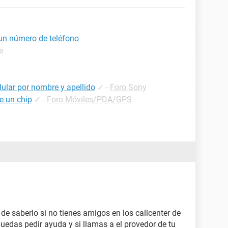
n número de teléfono
e
ular por nombre y apellido
✓
-
Foro Sony
e un chip
✓
-
Foro Móviles/PDA/GPS
 saberlo si no tienes amigos en los callcenter de
uedas pedir ayuda y si llamas a el provedor de tu