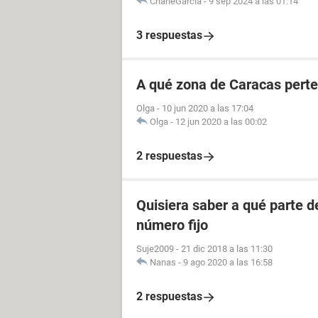
ChaneGarcia
-
9 sep 2024 a las 01:14
3 respuestas
A qué zona de Caracas perte
Olga
-
10 jun 2020 a las 17:04
Olga
-
12 jun 2020 a las 00:02
2 respuestas
Quisiera saber a qué parte 
número fijo
Suje2009
-
21 dic 2018 a las 11:30
Nanas
-
9 ago 2020 a las 16:58
2 respuestas