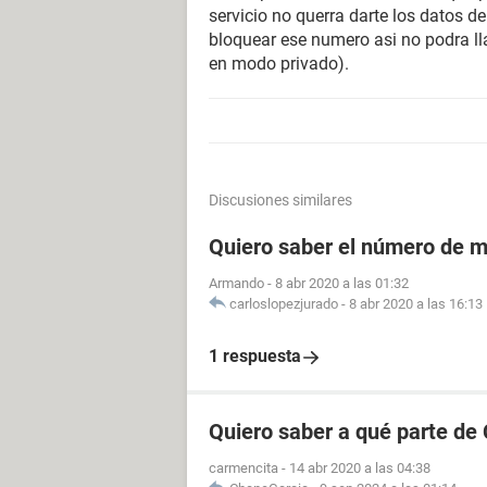
servicio no querra darte los datos d
bloquear ese numero asi no podra ll
en modo privado).
Discusiones similares
Quiero saber el número de m
Armando
-
8 abr 2020 a las 01:32
carloslopezjurado
-
8 abr 2020 a las 16:13
1 respuesta
Quiero saber a qué parte de
carmencita
-
14 abr 2020 a las 04:38