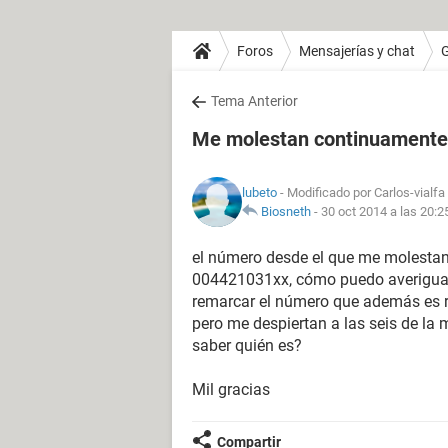
Foros
Mensajerías y chat
Tema Anterior
Me molestan continuamente 
lubeto
- Modificado por Carlos-vialfa
Biosneth
-
30 oct 2014 a las 20:2
el número desde el que me molestan,
004421031xx, cómo puedo averiguar d
remarcar el número que además es ra
pero me despiertan a las seis de l
saber quién es?
Mil gracias
Compartir