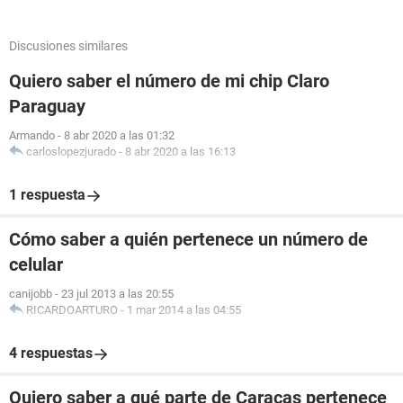
Discusiones similares
Quiero saber el número de mi chip Claro
Paraguay
Armando
-
8 abr 2020 a las 01:32
carloslopezjurado
-
8 abr 2020 a las 16:13
1 respuesta
Cómo saber a quién pertenece un número de
celular
canijobb
-
23 jul 2013 a las 20:55
RICARDOARTURO
-
1 mar 2014 a las 04:55
4 respuestas
Quiero saber a qué parte de Caracas pertenece