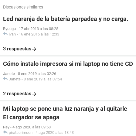
Discusiones similares
Led naranja de la batería parpadea y no carga.
Ryuugu
-
17 abr 2013 a las 08:28
ivan
-
16 ene 2016 a las 12:33
3 respuestas
Cómo instalo impresora si mi laptop no tiene CD
Janete
-
8 ene 2019 a las 02:26
Janete
-
8 ene 2019 a las 07:54
2 respuestas
Mi laptop se pone una luz naranja y al quitarle
El cargador se apaga
Rey
-
4 ago 2020 a las 09:58
piratacrimson
-
4 ago 2020 a las 18:43