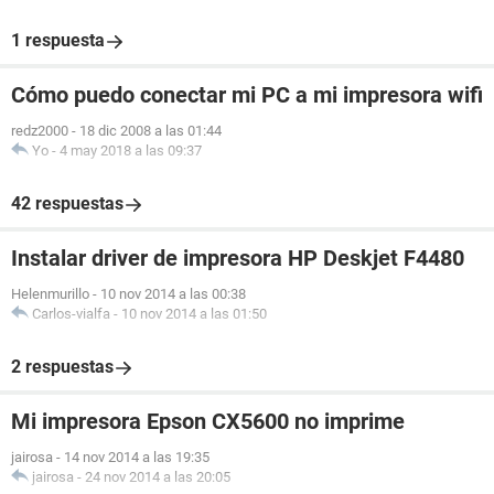
1 respuesta
Cómo puedo conectar mi PC a mi impresora wifi
redz2000
-
18 dic 2008 a las 01:44
Yo
-
4 may 2018 a las 09:37
42 respuestas
Instalar driver de impresora HP Deskjet F4480
Helenmurillo
-
10 nov 2014 a las 00:38
Carlos-vialfa
-
10 nov 2014 a las 01:50
2 respuestas
Mi impresora Epson CX5600 no imprime
jairosa
-
14 nov 2014 a las 19:35
jairosa
-
24 nov 2014 a las 20:05