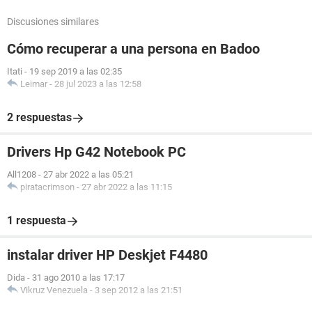
Discusiones similares
Cómo recuperar a una persona en Badoo
Itati
-
19 sep 2019 a las 02:35
Leimar
-
28 jul 2023 a las 12:58
2 respuestas
Drivers Hp G42 Notebook PC
All1208
-
27 abr 2022 a las 05:21
piratacrimson
-
27 abr 2022 a las 11:15
1 respuesta
instalar driver HP Deskjet F4480
Dida
-
31 ago 2010 a las 17:17
Vikruz Venezuela
-
3 sep 2012 a las 21:51