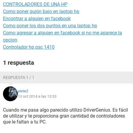
CONTROLADORES DE UNA HP
Como poner guión bajo en laptop hp
Encontrar a alguien en facebook
Como poner los dos puntos en una laptop hp
Como agregar a alguien en facebook si no me aparece la
opcion
Controlador hp psc 1410
1 respuesta
RESPUESTA 1 / 1
piete2
13 oct 2014 a las 13:53
Cuando me pasa algo parecido utilizo DriverGenius. Es fácil
de utilizar y te proporciona gran cantidad de controladores
que le faltan a tu PC.