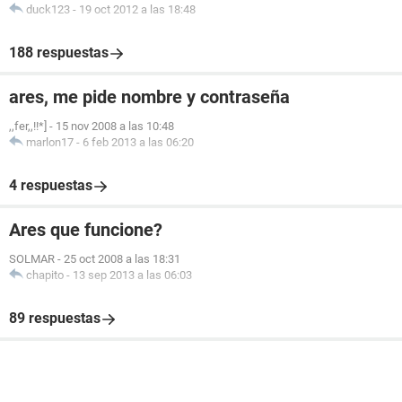
duck123
-
19 oct 2012 a las 18:48
188 respuestas
ares, me pide nombre y contraseña
,,fer,,!!*]
-
15 nov 2008 a las 10:48
marlon17
-
6 feb 2013 a las 06:20
4 respuestas
Ares que funcione?
SOLMAR
-
25 oct 2008 a las 18:31
chapito
-
13 sep 2013 a las 06:03
89 respuestas