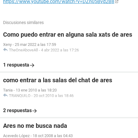
https://www.youtube.com/watch?v=DZn05Bvd2B8
Discusiones similares
Como puedo entrar en alguna sala xats de ares
Xeny
-
25 mar 2022 a las 17:59
TheOneAboveAll
-
4 abr 2022 a las 17:26
1 respuesta
como entrar a las salas del chat de ares
Tania
-
13 ene 2010 a las 18:20
TRANQUILO
-
20 oct 2010 a las 18:46
2 respuestas
Ares no me busca nada
Acevedo López
-
18 oct 2008 a las 04:43