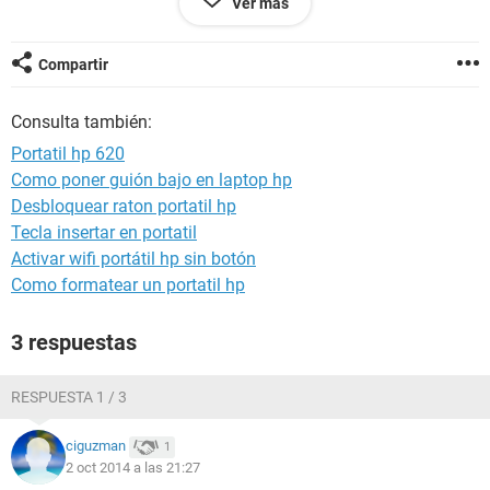
Ver más
Quisiera saber si en realidad el equipo si esta muerto del
todo o se puede hacer algo para resucitarlo?
Compartir
Consulta también:
Portatil hp 620
Como poner guión bajo en laptop hp
Desbloquear raton portatil hp
Tecla insertar en portatil
Activar wifi portátil hp sin botón
Como formatear un portatil hp
3 respuestas
RESPUESTA 1 / 3
ciguzman
1
2 oct 2014 a las 21:27