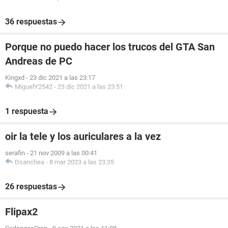
36 respuestas
Porque no puedo hacer los trucos del GTA San
Andreas de PC
Kingxd
-
23 dic 2021 a las 23:17
MiguelY2542
-
23 dic 2021 a las 23:51
1 respuesta
oir la tele y los auriculares a la vez
serafin
-
21 nov 2009 a las 00:41
Dsanchea
-
8 mar 2023 a las 23:35
26 respuestas
Flipax2