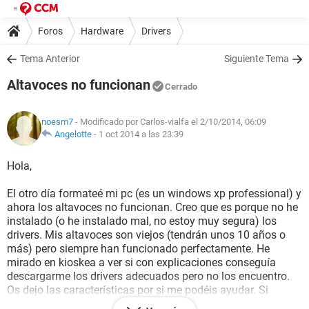
Foros
Hardware
Drivers
Tema Anterior
Siguiente Tema
Altavoces no funcionan
Cerrado
noesm7
- Modificado por Carlos-vialfa el 2/10/2014, 06:09
Angelotte
-
1 oct 2014 a las 23:39
Hola,
El otro día formateé mi pc (es un windows xp professional) y
ahora los altavoces no funcionan. Creo que es porque no he
instalado (o he instalado mal, no estoy muy segura) los
drivers. Mis altavoces son viejos (tendrán unos 10 años o
más) pero siempre han funcionado perfectamente. He
mirado en kioskea a ver si con explicaciones conseguía
descargarme los drivers adecuados pero no los encuentro.
Os dejo las características por si me podéis ayudar. Si
necesitáis algún dato más, pedírmelo y os lo proporcionaré.