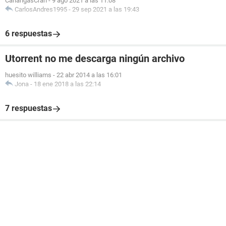
CarlangasCran
-
9 ago 2021 a las 11:08
CarlosAndres1995
-
29 sep 2021 a las 19:43
6 respuestas
Utorrent no me descarga ningún archivo
huesito williams
-
22 abr 2014 a las 16:01
Jona
-
18 ene 2018 a las 22:14
7 respuestas