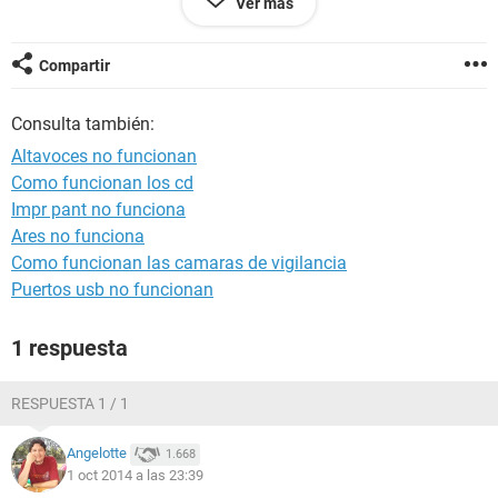
Ver más
Os agradeceré muchísimo la ayuda.
Placa base:
Compartir
Tipo de procesador DualCore Intel Pentium D 950, 3419 MHz
(17 x 201)
Consulta también:
Nombre de la Placa Base Desconocido
Chipset de la Placa Base Intel Lakeport-G i945G
Altavoces no funcionan
Memoria del Sistema 1024 MB (DDR2-667 DDR2 SDRAM)
Como funcionan los cd
Tipo de BIOS Award Modular (08/04/06)
Impr pant no funciona
Puerto de comunicación Puerto de comunicaciones (COM1)
Puerto de comunicación Puerto de impresora (LPT1)
Ares no funciona
Como funcionan las camaras de vigilancia
Multimedia:
Puertos usb no funcionan
Tarjeta de sonido Intel 82801GB ICH7 - High Definition Audio
Controller [A-1]
1 respuesta
Un saludo.
RESPUESTA 1 / 1
Angelotte
1.668
1 oct 2014 a las 23:39