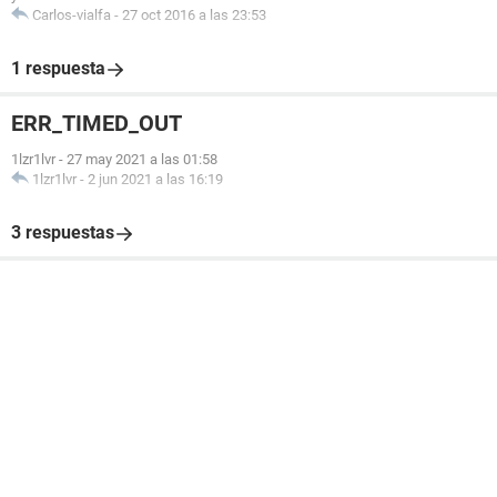
Carlos-vialfa
-
27 oct 2016 a las 23:53
1 respuesta
ERR_TIMED_OUT
1lzr1lvr
-
27 may 2021 a las 01:58
1lzr1lvr
-
2 jun 2021 a las 16:19
3 respuestas