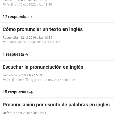
Yalina
-
16 oct 2022 a las 18:30
17 respuestas
Cómo pronunciar un texto en inglés
Raquelcita
-
12 jul 2016 a las 18:36
Carlos-vialfa
-
12 jul 2016 a las 20:07
1 respuesta
Escuchar la pronunciación en inglés
valo
-
5 dic 2010 a las 16:03
hfhjlkdtiehkffkk @jfrlfd
-
24 nov 2017 a las 01:42
15 respuestas
Pronunciación por escrito de palabras en inglés
ynifer
-
27 oct 2016 a las 22:21