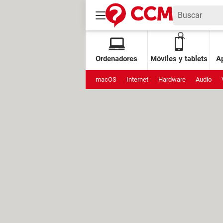
Ordenadores
Móviles y tablets
Ap
macOS
Internet
Hardware
Audio