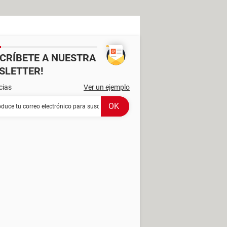
SCRÍBETE A NUESTRA
SLETTER!
cias
Ver un ejemplo