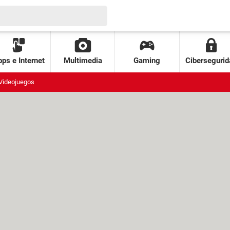
ps e Internet
Multimedia
Gaming
Cibersegurid
Videojuegos