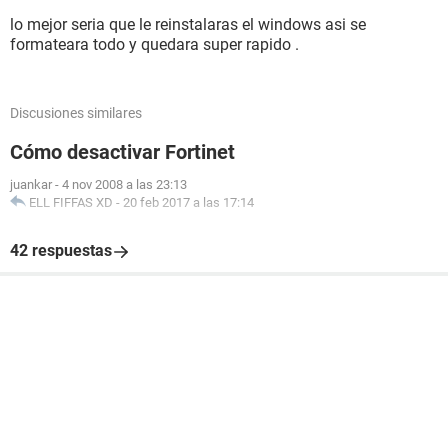
lo mejor seria que le reinstalaras el windows asi se
formateara todo y quedara super rapido .
Discusiones similares
Cómo desactivar Fortinet
juankar
-
4 nov 2008 a las 23:13
ELL FIFFAS XD
-
20 feb 2017 a las 17:14
42 respuestas