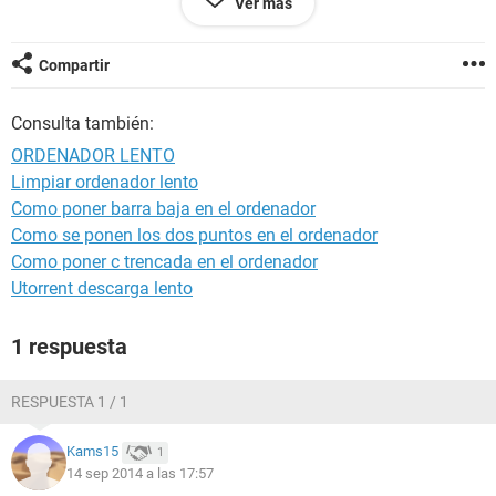
Ver más
Se que hay algo que no va bien
Agradeceria ayuda
Compartir
Consulta también:
ORDENADOR LENTO
Limpiar ordenador lento
Como poner barra baja en el ordenador
Como se ponen los dos puntos en el ordenador
Como poner c trencada en el ordenador
Utorrent descarga lento
1 respuesta
RESPUESTA 1 / 1
Kams15
1
14 sep 2014 a las 17:57