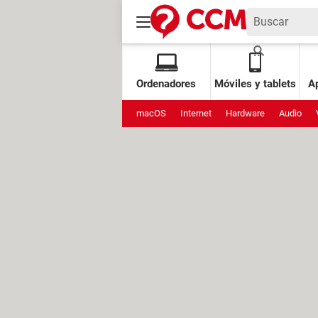
Ordenadores
Móviles y tablets
Ap
macOS
Internet
Hardware
Audio