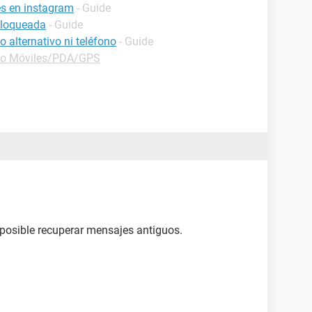
es en instagram
- Guide
bloqueada
- Guide
 alternativo ni teléfono
- Guide
ro Móviles/PDA/GPS
 posible recuperar mensajes antiguos.