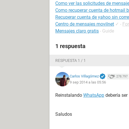
Como ver las solicitudes de mensaj
Como recuperar cuenta de hotmail 
Recuperar cuenta de yahoo sin correo
Centro de mensajes movilnet
✓
-
Fo
Mensajes claro gratis
- Guide
1 respuesta
RESPUESTA 1 / 1
Carlos Villagómez
278.797
9 sep 2014 a las 05:56
Reinstalando
WhatsApp
debería ser
Saludos