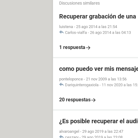
Discusiones similares
Recuperar grabación de una
luistena
-
25 ago 2014 a las 21:54
Carlos-vialfa
-
26 ago 2014 a las 04:13
1 respuesta
como puedo ver mis mensaje
ponteloponce
-
21 nov 2009 a las 13:56
Dariquinterogaxiola
-
11 nov 2020 a las 15
20 respuestas
¿Es posible recuperar el aud
alvaroangel
-
29 ago 2019 a las 22:47
ceszarv
-
29 ago 2019 a las 23:08