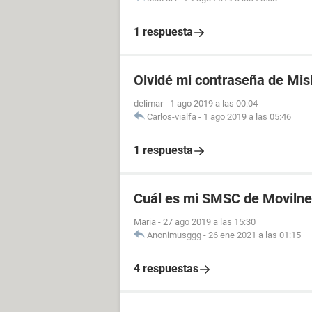
1 respuesta
Olvidé mi contraseña de Mis
delimar
-
1 ago 2019 a las 00:04
Carlos-vialfa
-
1 ago 2019 a las 05:46
1 respuesta
Cuál es mi SMSC de Movilne
Maria
-
27 ago 2019 a las 15:30
Anonimusggg
-
26 ene 2021 a las 01:15
4 respuestas