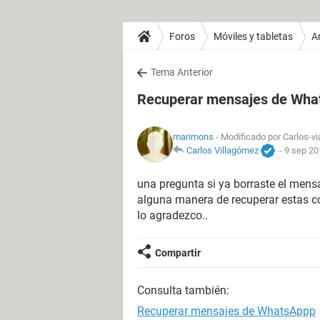
Foros
Móviles y tabletas
A
Tema Anterior
Recuperar mensajes de Wha
marimons
- Modificado por Carlos-vi
Carlos Villagómez
-
9 sep 20
una pregunta si ya borraste el mensa
alguna manera de recuperar estas c
lo agradezco..
Compartir
Consulta también:
Recuperar mensajes de WhatsAppp