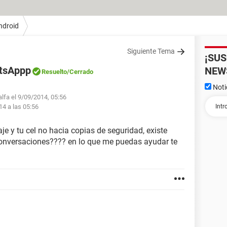
ndroid
Siguiente Tema
¡SU
tsAppp
NEW
Resuelto
/Cerrado
Noti
alfa el 9/09/2014, 05:56
14 a las 05:56
je y tu cel no hacia copias de seguridad, existe
onversaciones???? en lo que me puedas ayudar te