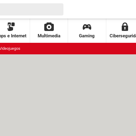
ps e Internet
Multimedia
Gaming
Cibersegurid
Videojuegos