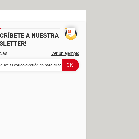
SCRÍBETE A NUESTRA
SLETTER!
cias
Ver un ejemplo