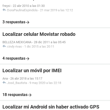
freysi
-
22 abr 2010 a las 01:30
DoraPaulinaEspindola
-
21 mar 2019 a las 12:12
3 respuestas
Localizar celular Movistar robado
BELLEZA MEXICANA
-
28 dic 2011 a las 05:45
cindy rivas
-
1 dic 2015 a las 20:11
4 respuestas
Localizar un móvil por IMEI
Ana
-
26 abr 2018 a las 15:17
José_Bautista
-
9 may 2020 a las 22:18
18 respuestas
Localizar mi Android sin haber activado GPS