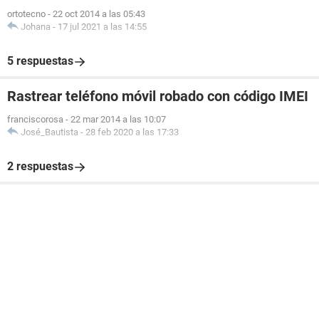
ortotecno
-
22 oct 2014 a las 05:43
Johana
-
17 jul 2021 a las 14:55
5 respuestas
Rastrear teléfono móvil robado con código IMEI
franciscorosa
-
22 mar 2014 a las 10:07
José_Bautista
-
28 feb 2020 a las 17:33
2 respuestas