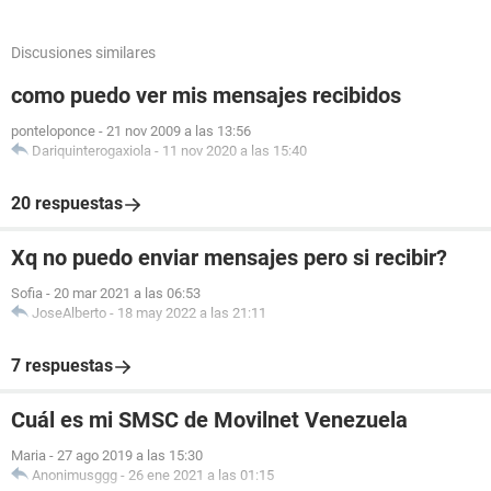
Discusiones similares
como puedo ver mis mensajes recibidos
ponteloponce
-
21 nov 2009 a las 13:56
Dariquinterogaxiola
-
11 nov 2020 a las 15:40
20 respuestas
Xq no puedo enviar mensajes pero si recibir?
Sofia
-
20 mar 2021 a las 06:53
JoseAlberto
-
18 may 2022 a las 21:11
7 respuestas
Cuál es mi SMSC de Movilnet Venezuela
Maria
-
27 ago 2019 a las 15:30
Anonimusggg
-
26 ene 2021 a las 01:15