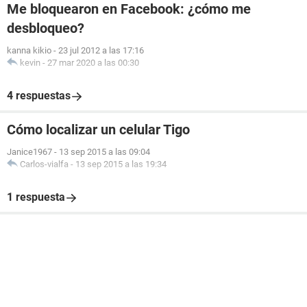
Me bloquearon en Facebook: ¿cómo me
desbloqueo?
kanna kikio
-
23 jul 2012 a las 17:16
kevin
-
27 mar 2020 a las 00:30
4 respuestas
Cómo localizar un celular Tigo
Janice1967
-
13 sep 2015 a las 09:04
Carlos-vialfa
-
13 sep 2015 a las 19:34
1 respuesta