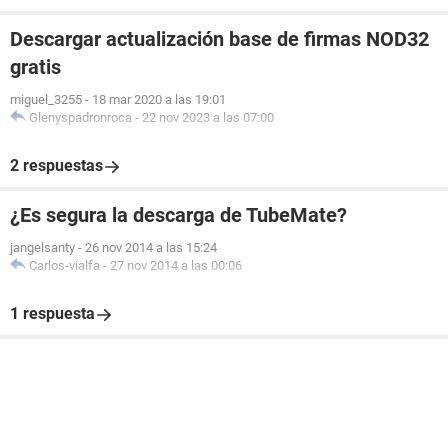
Descargar actualización base de firmas NOD32
gratis
miguel_3255
-
18 mar 2020 a las 19:01
Glenyspadronroca
-
22 nov 2023 a las 07:00
2 respuestas
¿Es segura la descarga de TubeMate?
jangelsanty
-
26 nov 2014 a las 15:24
Carlos-vialfa
-
27 nov 2014 a las 00:06
1 respuesta