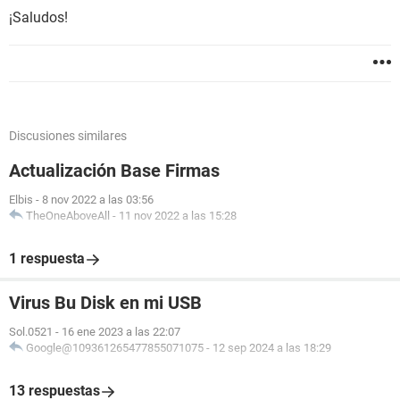
¡Saludos!
Discusiones similares
Actualización Base Firmas
Elbis
-
8 nov 2022 a las 03:56
TheOneAboveAll
-
11 nov 2022 a las 15:28
1 respuesta
Virus Bu Disk en mi USB
Sol.0521
-
16 ene 2023 a las 22:07
Google@109361265477855071075
-
12 sep 2024 a las 18:29
13 respuestas