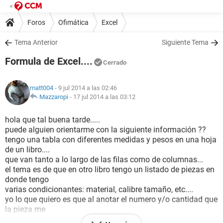
Foros
Ofimática
Excel
Tema Anterior
Siguiente Tema
Formula de Excel....
Cerrado
matt004
- 9 jul 2014 a las 02:46
Mazzaropi
-
17 jul 2014 a las 03:12
hola que tal buena tarde.....
puede alguien orientarme con la siguiente información ??
tengo una tabla con diferentes medidas y pesos en una hoja
de un libro....
que van tanto a lo largo de las filas como de columnas...
el tema es de que en otro libro tengo un listado de piezas en
donde tengo
varias condicionantes: material, calibre tamaño, etc....
yo lo que quiero es que al anotar el numero y/o cantidad que
la pieza me
resulte se refleje el resultado con la tabla antes mencionada,