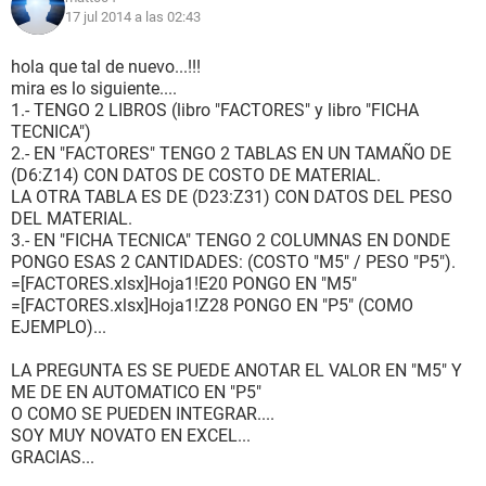
17 jul 2014 a las 02:43
hola que tal de nuevo...!!!
mira es lo siguiente....
1.- TENGO 2 LIBROS (libro "FACTORES" y libro "FICHA
TECNICA")
2.- EN "FACTORES" TENGO 2 TABLAS EN UN TAMAÑO DE
(D6:Z14) CON DATOS DE COSTO DE MATERIAL.
LA OTRA TABLA ES DE (D23:Z31) CON DATOS DEL PESO
DEL MATERIAL.
3.- EN "FICHA TECNICA" TENGO 2 COLUMNAS EN DONDE
PONGO ESAS 2 CANTIDADES: (COSTO "M5" / PESO "P5").
=[FACTORES.xlsx]Hoja1!E20 PONGO EN "M5"
=[FACTORES.xlsx]Hoja1!Z28 PONGO EN "P5" (COMO
EJEMPLO)...
LA PREGUNTA ES SE PUEDE ANOTAR EL VALOR EN "M5" Y
ME DE EN AUTOMATICO EN "P5"
O COMO SE PUEDEN INTEGRAR....
SOY MUY NOVATO EN EXCEL...
GRACIAS...