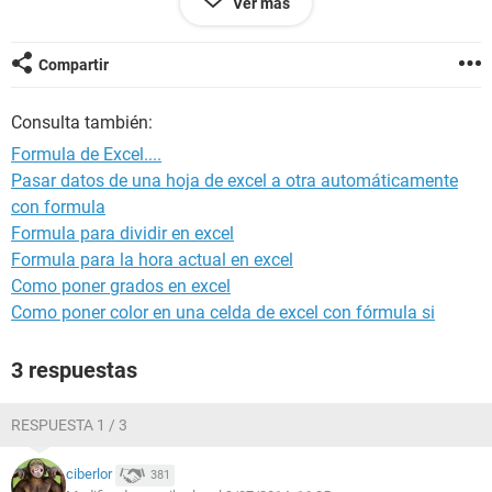
Ver más
con las condiciones
mencionadas dentro de esos rangos...
pro favor...gracias....
Compartir
Consulta también:
Formula de Excel....
Pasar datos de una hoja de excel a otra automáticamente
con formula
Formula para dividir en excel
Formula para la hora actual en excel
Como poner grados en excel
Como poner color en una celda de excel con fórmula si
3 respuestas
RESPUESTA 1 / 3
ciberlor
381