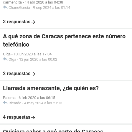
carmencita
-
14 abr 2020 a las 04:38
ChaneGarcia
-
9 sep 2024 a las 01:14
3 respuestas
A qué zona de Caracas pertenece este número
telefónico
Olga
-
10 jun 2020 a las 17:04
Olga
-
12 jun 2020 a las 00:02
2 respuestas
Llamada amenazante, ¿de quién es?
Paloma
-
6 feb 2020 a las 06:15
Ricardo
-
4 may 2024 a las 21:13
4 respuestas
Quisiera saber a qué parte de Caracas