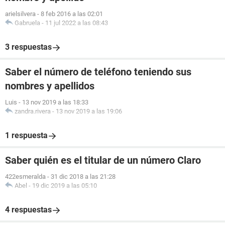
arielsilvera
-
8 feb 2016 a las 02:01
Gabruela
-
11 jul 2022 a las 08:43
3 respuestas
Saber el número de teléfono teniendo sus
nombres y apellidos
Luis
-
13 nov 2019 a las 18:33
zandra.rivera
-
13 nov 2019 a las 19:06
1 respuesta
Saber quién es el titular de un número Claro
422esmeralda
-
31 dic 2018 a las 21:28
Abel
-
19 dic 2019 a las 05:10
4 respuestas