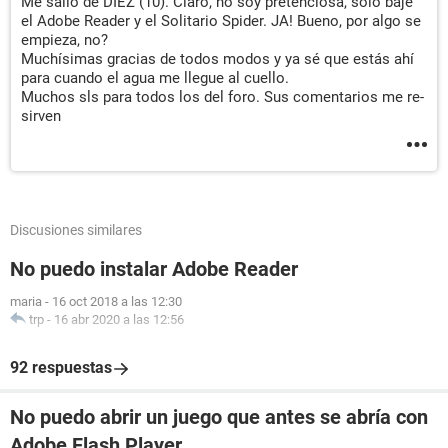
Me salió de DIEZ (10). Claro, no soy pretenciosa, sólo bajé
el Adobe Reader y el Solitario Spider. JA! Bueno, por algo se
empieza, no?
Muchísimas gracias de todos modos y ya sé que estás ahí
para cuando el agua me llegue al cuello.
Muchos sls para todos los del foro. Sus comentarios me re-
sirven
Discusiones similares
No puedo instalar Adobe Reader
maria
-
16 oct 2018 a las 12:30
trp
-
16 abr 2020 a las 12:56
92 respuestas
No puedo abrir un juego que antes se abría con
Adobe Flash Player