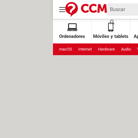
Ordenadores
Móviles y tablets
Ap
macOS
Internet
Hardware
Audio