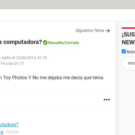
Siguiente Tema
¡SU
la computadora?
NEW
Resuelto
/Cerrado
Noti
-vialfa el 13/06/2014, 01:15
014 a las 01:17
 Toy Photos Y No me dejaba me decia que tenia
utadora?
ra
- Guide