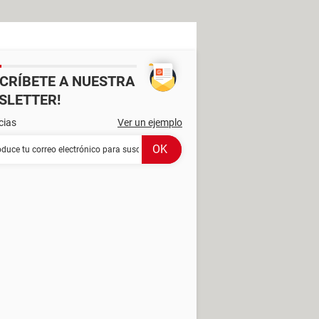
SCRÍBETE A NUESTRA
SLETTER!
cias
Ver un ejemplo