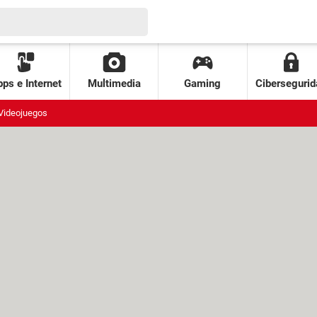
ps e Internet
Multimedia
Gaming
Cibersegurid
Videojuegos