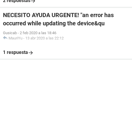
2 respuestas
NECESITO AYUDA URGENTE! "an error has
occurred while updating the device&qu
Gusicab
-
2 feb 2020 a las 18:46
MauriYu
-
13 abr 2020 a las 22:12
1 respuesta