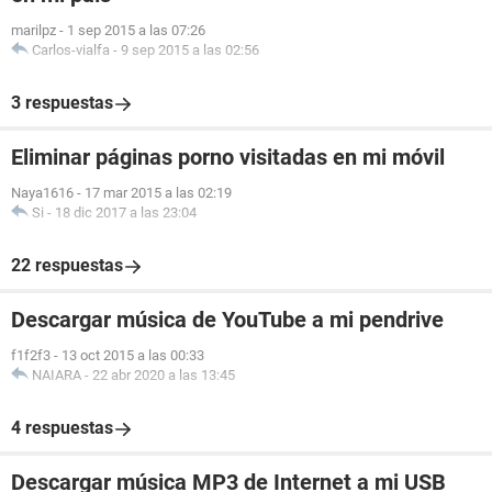
marilpz
-
1 sep 2015 a las 07:26
Carlos-vialfa
-
9 sep 2015 a las 02:56
3 respuestas
Eliminar páginas porno visitadas en mi móvil
Naya1616
-
17 mar 2015 a las 02:19
Si
-
18 dic 2017 a las 23:04
22 respuestas
Descargar música de YouTube a mi pendrive
f1f2f3
-
13 oct 2015 a las 00:33
NAIARA
-
22 abr 2020 a las 13:45
4 respuestas
Descargar música MP3 de Internet a mi USB